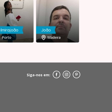
lmirajoão
João
Sérgio
Porto
Madeira
Lisboa
Siga-nos em: