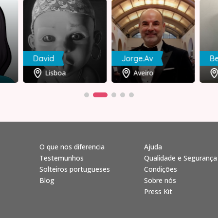
David
Jorge.Av
Be
Lisboa
Aveiro
O que nos diferencia
Ajuda
Testemunhos
Qualidade e Segurança
Solteiros portugueses
Condições
Blog
Sobre nós
Press Kit