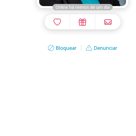
Online há menos de um dia
Bloquear
Denunciar