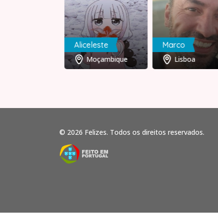
e
Aliceleste
Marco
Braga
Moçambique
Lisboa
© 2026 Felizes. Todos os direitos reservados.