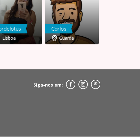
ordelotus
Carlos
Sofia
Lisboa
Guarda
Lisboa
Siga-nos em: