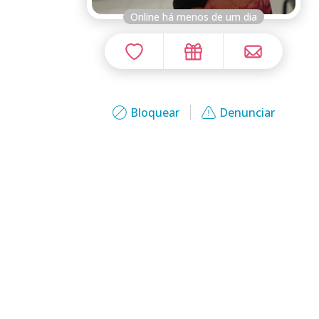
Online há menos de um dia
Bloquear
Denunciar