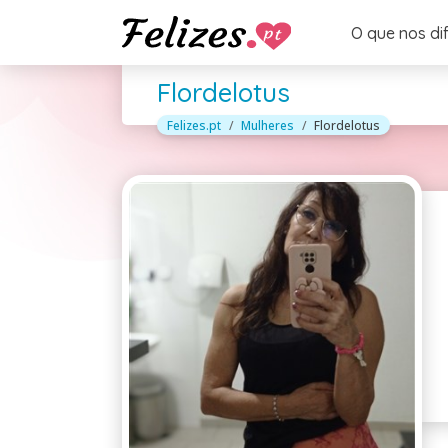
O que nos di
Flordelotus
Felizes.pt
Mulheres
Flordelotus