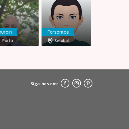
uroin
Fersantos
RJS
Porto
Setúbal
Lisboa
Siga-nos em: