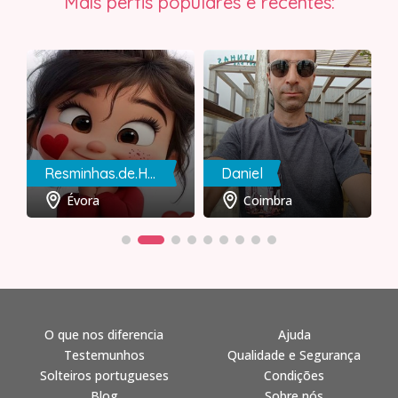
Mais perfis populares e recentes:
Resminhas.de.Humor
Daniel
Évora
Coimbra
O que nos diferencia
Ajuda
Testemunhos
Qualidade e Segurança
Solteiros portugueses
Condições
Blog
Sobre nós