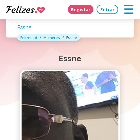
Registar
Entrar
Essne
Felizes.pt
Mulheres
Essne
Essne