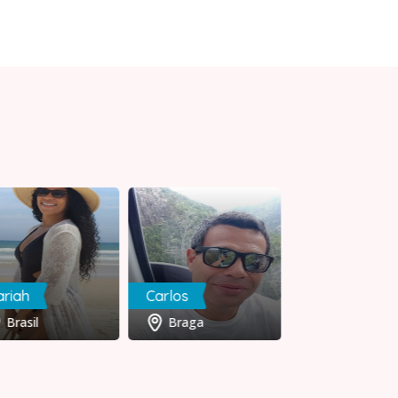
riah
Carlos
Rui
Brasil
Braga
França