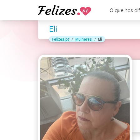
O que nos di
Eli
Felizes.pt
Mulheres
Eli