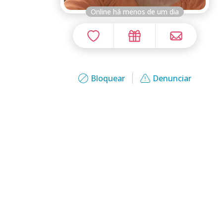
Online há menos de um dia
Bloquear
Denunciar