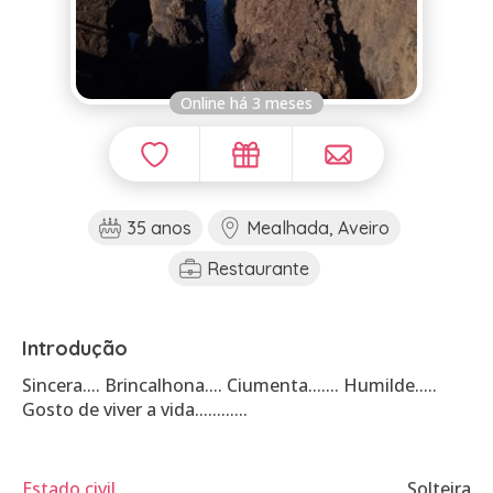
Online há 3 meses
35 anos
Mealhada, Aveiro
Restaurante
Introdução
Sincera.... Brincalhona.... Ciumenta....... Humilde.....
Gosto de viver a vida............
Estado civil
Solteira