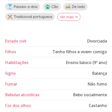
Passeio a dois
Cão
De lado
Tradicional portuguesa
Ver mais
Estado civil
Divorciada
Filhos
Tenho filhos e vivem comigo
Habilitações
Ensino básico (9º ano)
Signo
Balança
Fumar
Não fumo
Bebidas alcoólicas
Bebo socialmente
Cor dos olhos
Castanho