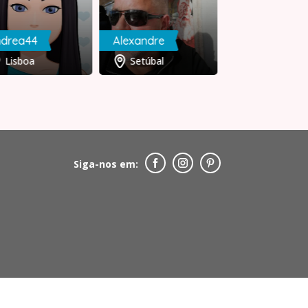
ndrea44
Alexandre
Nanny
Lisboa
Setúbal
Lisboa
Siga-nos em: