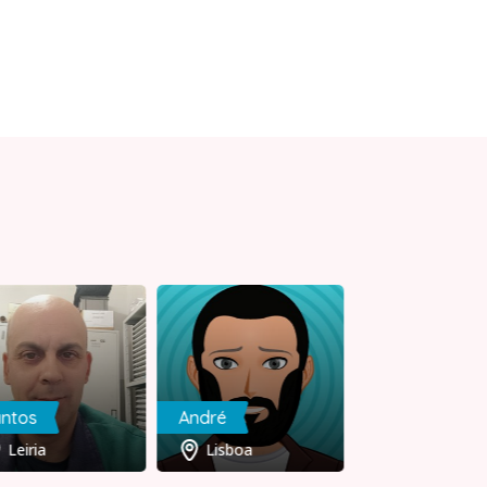
ntos
André
Antonio
Leiria
Lisboa
Castelo Br