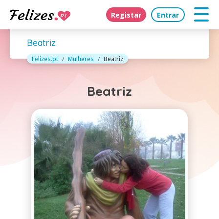
Registar
Entrar
Beatriz
Felizes.pt
Mulheres
Beatriz
Beatriz