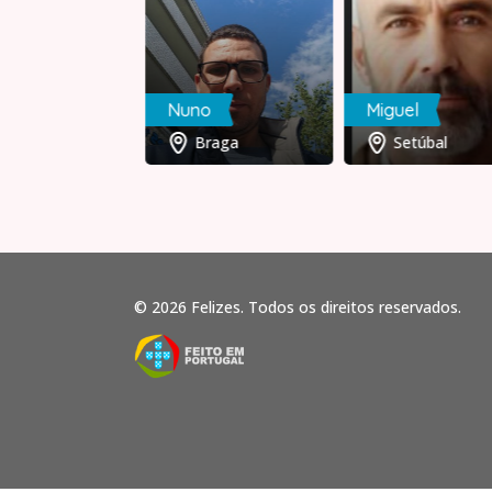
lu
Nuno
Miguel
Brasil
Braga
Setúbal
© 2026 Felizes. Todos os direitos reservados.