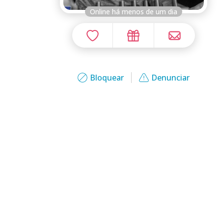
Online há menos de um dia
Bloquear
Denunciar