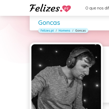
O que nos di
Goncas
Felizes.pt
Homens
Goncas