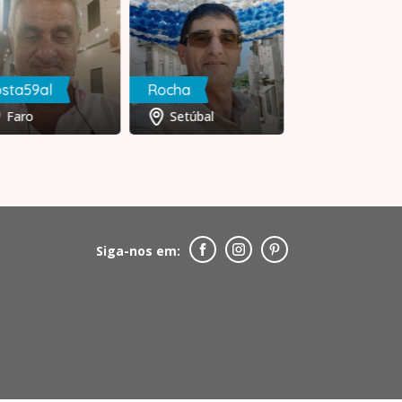
sta59al
Rocha
Paulo.B
Faro
Setúbal
Castelo Br
Siga-nos em: