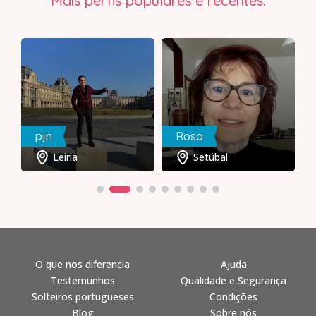
Mais perfis populares e recentes:
pjn
Rosa
Leiria
Setúbal
O que nos diferencia
Ajuda
Testemunhos
Qualidade e Segurança
Solteiros portugueses
Condições
Blog
Sobre nós