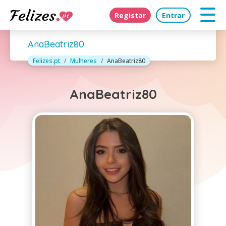
Registar
Entrar
AnaBeatriz80
Felizes.pt
Mulheres
AnaBeatriz80
AnaBeatriz80