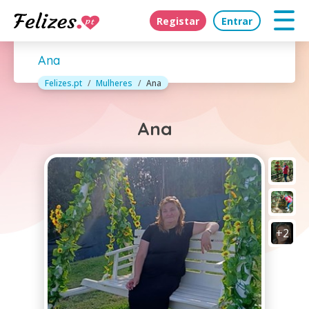
Registar
Entrar
Ana
Felizes.pt
Mulheres
Ana
Ana
+2