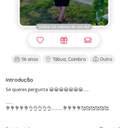
Online há menos de um dia
56 anos
Tábua, Coimbra
Outro
Introdução
Se queres pergunta 😀😀😀😀😀😀😀.....
......
💐💐💐💐💐👌👌👌👌👌..........💐💐💐💐🥰🥰🥰🥰🥰🥰