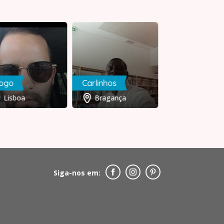
iogo
Carlinhos
Nuno
Lisboa
Bragança
Évora
Siga-nos em: