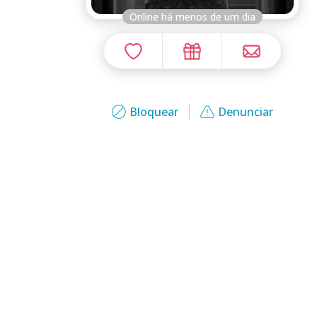
Online há menos de um dia
Bloquear
Denunciar