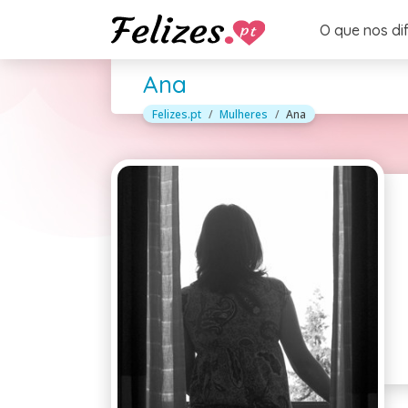
O que nos di
Ana
Felizes.pt
Mulheres
Ana