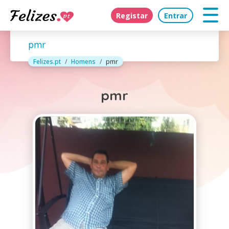
Registar
Entrar
pmr
Felizes.pt
Homens
pmr
pmr