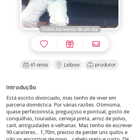
Online há menos de um dia
61 anos
Lisboa
produtor
Introdução
Está escrito divorciado, mas tenho de viver em
parceria doméstica. Por várias razões. Otimisma,
quase perfecionista, preguiçoso e pontual; gosto de
conquilhas, touradas, cerveja preta, arroz de polvo,
caril, antiguidades e velharias. Mas tenho de escrever
90 carateres... 1,70m, preciso de perder uns quilos e
não os encontrar de novo... cabelo preto e curto. De