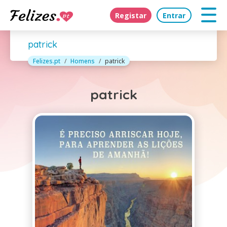
Registar
Entrar
patrick
Felizes.pt
Homens
patrick
patrick