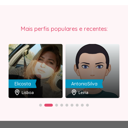
Mais perfis populares e recentes:
Elicosta
AntonioSilva
Lisboa
Leiria