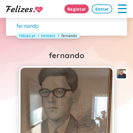
Registar
Entrar
fernando
Felizes.pt
Homens
fernando
fernando