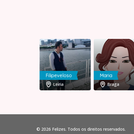
Filipeveloso
Maria
Lisboa
Leiria
Braga
© 2026 Felizes. Todos os direitos reservados.