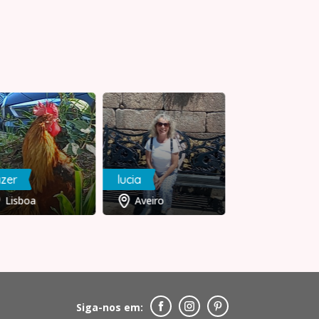
zer
lucia
paulooliveira
Lisboa
Aveiro
Portalegre
Siga-nos em: