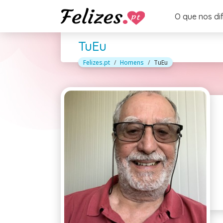
O que nos di
TuEu
Felizes.pt
Homens
TuEu