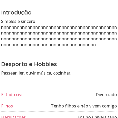
Introdução
Simples e sincero
nnnnnnnnnnnnnnnnnnnnnnnnnnnnnnnnnnnnnnnnnnnn
nnnnnnnnnnnnnnnnnnnnnnnnnnnnnnnnnnnnnnnnnnnn
nnnnnnnnnnnnnnnnnnnnnnnnnnnnnnnnnnnnnnnnnnnn
nnnnnnnnnnnnnnnnnnnnnnnnnnnnnnnnnnnn
Desporto e Hobbies
Passear, ler, ouvir música, cozinhar.
Estado civil
Divorciado
Filhos
Tenho filhos e não vivem comigo
Habilitações
Ensino universitário