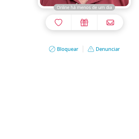
Online há menos de um dia
Bloquear
Denunciar