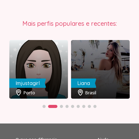
Mais perfis populares e recentes:
Imjustagirl
Liana
R
Porto
Brasil