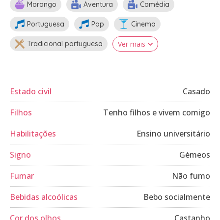
Morango
Aventura
Comédia
Portuguesa
Pop
Cinema
Tradicional portuguesa
Ver mais
Estado civil
Casado
Filhos
Tenho filhos e vivem comigo
Habilitações
Ensino universitário
Signo
Gémeos
Fumar
Não fumo
Bebidas alcoólicas
Bebo socialmente
Cor dos olhos
Castanho