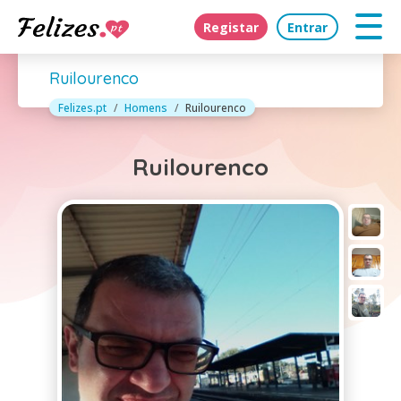
Registar
Entrar
Ruilourenco
Felizes.pt
Homens
Ruilourenco
Ruilourenco