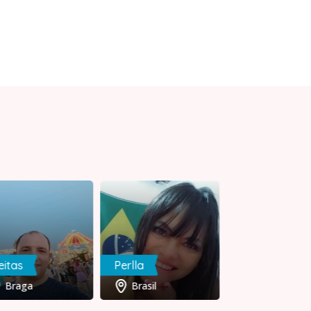
eitas
Perlla
Rui
Braga
Brasil
Setúbal