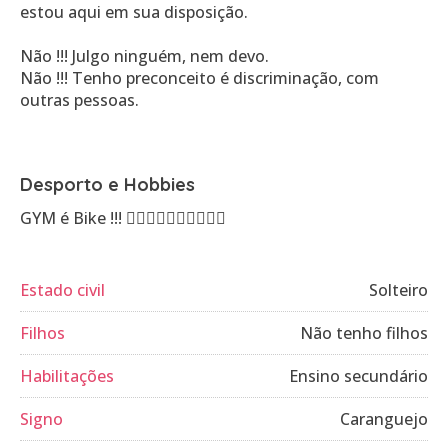
estou aqui em sua disposição.
Não !!! Julgo ninguém, nem devo.
Não !!! Tenho preconceito é discriminação, com
outras pessoas.
Desporto e Hobbies
GYM é Bike !!! 🏋️‍♂️🏋️‍♂️💪💪🚵‍♂️🚴‍♂️
Estado civil
Solteiro
Filhos
Não tenho filhos
Habilitações
Ensino secundário
Signo
Caranguejo