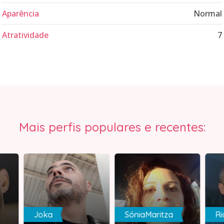
Aparência
Normal
Atratividade
7
Mais perfis populares e recentes:
Joka
SóniaMaritza
Ri