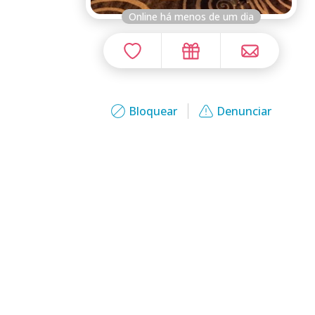
Online há menos de um dia
Bloquear
Denunciar