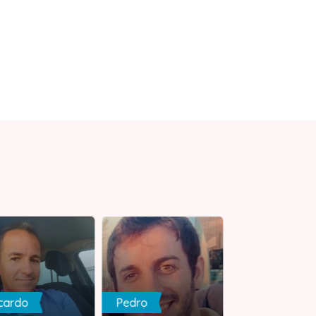
cardo
Pedro
AlmaGentil