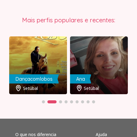
Mais perfis populares e recentes:
Dançacomlobos
Ana
Setúbal
Setúbal
O que nos diferencia
Ajuda