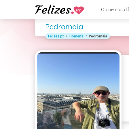
O que nos di
Pedromaia
Felizes.pt
Homens
Pedromaia