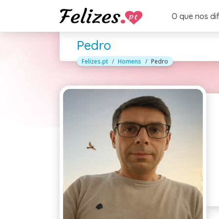
O que nos di
Pedro
Felizes.pt
Homens
Pedro