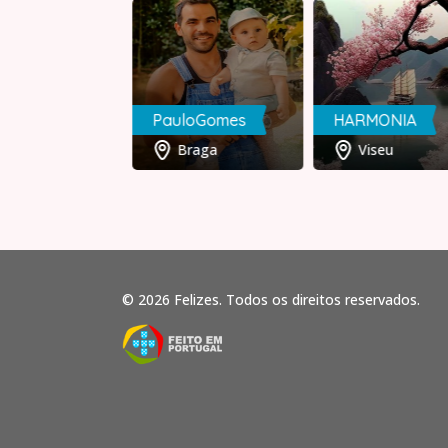
no
PauloGomes
HARMONIA
Lisboa
Braga
Viseu
© 2026 Felizes. Todos os direitos reservados.