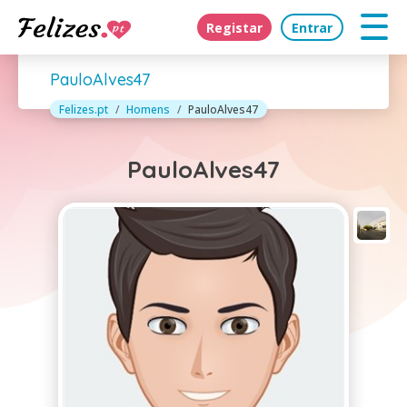
Registar
Entrar
PauloAlves47
Felizes.pt
Homens
PauloAlves47
PauloAlves47