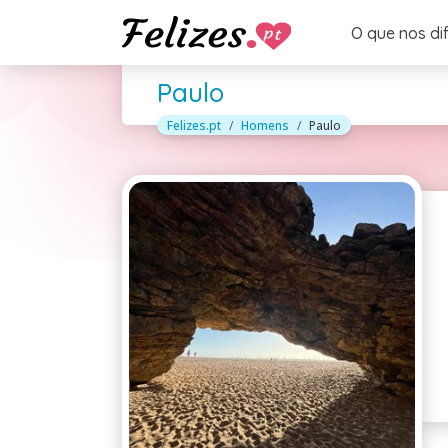
O que nos di
Paulo
Felizes.pt
Homens
Paulo