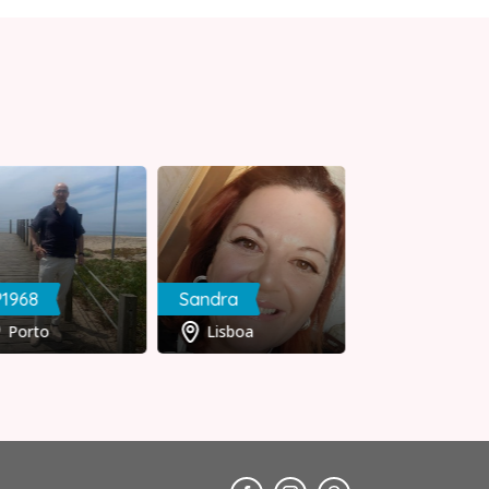
P1968
Sandra
Paulo
Porto
Lisboa
Braga