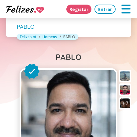
Registar
Entrar
PABLO
Felizes.pt
Homens
PABLO
PABLO
+7