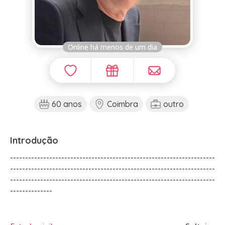
Online há menos de um dia
60 anos
Coimbra
outro
Introdução
--------------------------------------------------------------------
--------------------------------------------------------------------
--------------------------------------------------------------------
--------------