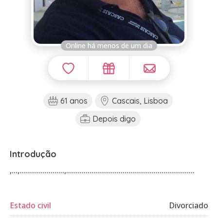
Online há menos de um dia
61 anos
Cascais, Lisboa
Depois digo
Introdução
,...,.......................,..................................................................
Estado civil
Divorciado