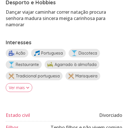
Desporto e Hobbies
Dançar viajar caminhar correr natação procura
senhora madura sincera meiga carinhosa para
namorar
Interesses
Ação
Portuguesa
Discoteca
Restaurante
Agarrado à almofada
Tradicional portuguesa
Marisqueira
Ver mais
Estado civil
Divorciado
Filhos
Tenho filhos e não vivem comigo