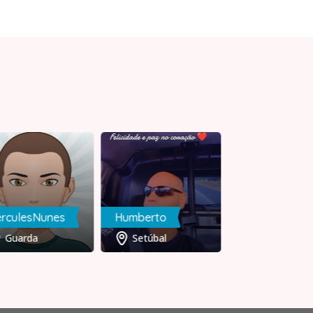
rculesNunes
Humberto
Tony
Guarda
Setúbal
Setúbal