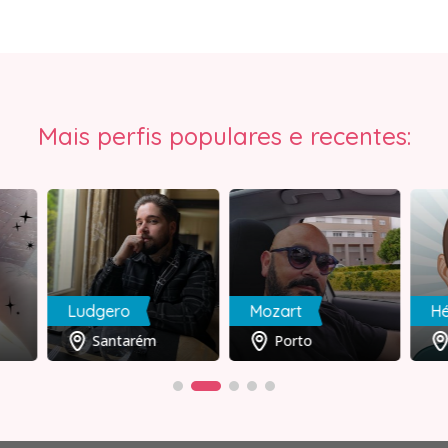
Mais perfis populares e recentes:
Ludgero
Mozart
Hé
Santarém
Porto