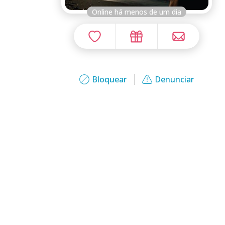
Online há menos de um dia
Bloquear
Denunciar