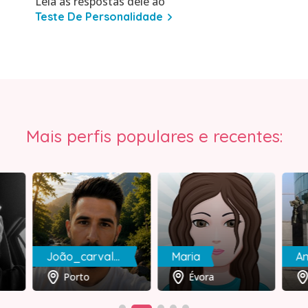
Leia as respostas dele ao
Teste De Personalidade
Mais perfis populares e recentes:
João_carvalho
Maria
An
Porto
Évora