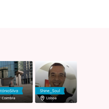
tónioSilva
Shine_Soul
mariilia70
Coimbra
Lisboa
Setúbal