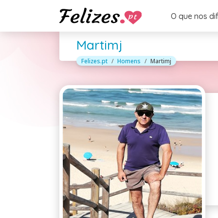
O que nos di
Martimj
Felizes.pt
Homens
Martimj