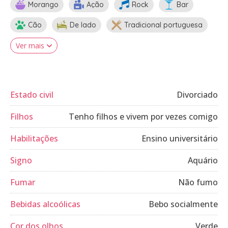
Morango
Ação
Rock
Bar
Cão
De lado
Tradicional portuguesa
Ver mais
Estado civil
Divorciado
Filhos
Tenho filhos e vivem por vezes comigo
Habilitações
Ensino universitário
Signo
Aquário
Fumar
Não fumo
Bebidas alcoólicas
Bebo socialmente
Cor dos olhos
Verde