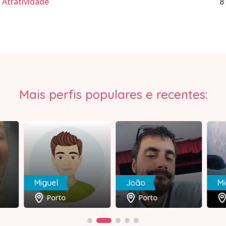
Atratividade
8
Mais perfis populares e recentes:
Miguel
João
Mi
Porto
Porto