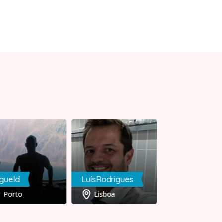
gueld
LuísRodrigues
Ricardo
Porto
Lisboa
Faro