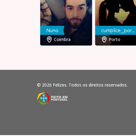
lo
Nuno
cumplice_porto
Porto
Coimbra
Porto
© 2026 Felizes. Todos os direitos reservados.