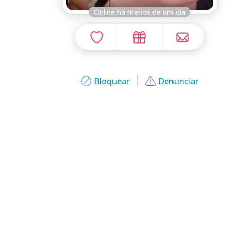
Online há menos de um dia
Bloquear
Denunciar