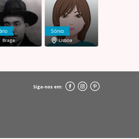
rio
Sónia
Joanna
Braga
Lisboa
Lisboa
Siga-nos em: