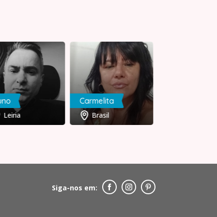
uno
Carmelita
Joana
Leiria
Brasil
Porto
Siga-nos em: