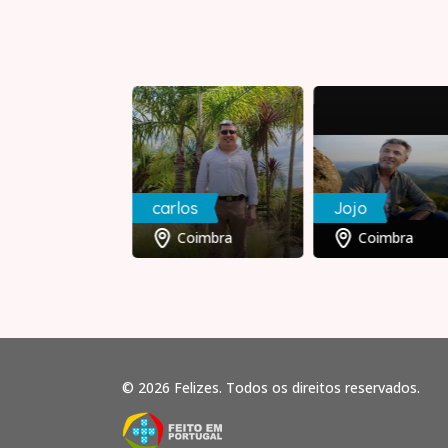
carlos
Jojo
Coimbra
Coimbra
Coimbra
© 2026 Felizes. Todos os direitos reservados.