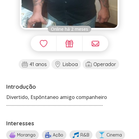
Online há 2 meses
41 anos
Lisboa
Operador
Introdução
Divertido, Espôntaneo amigo companheiro
..............................................................................
Interesses
Morango
Ação
R&B
Cinema