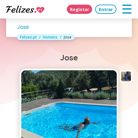
Registar
Entrar
Jose
Felizes.pt
Homens
Jose
Jose