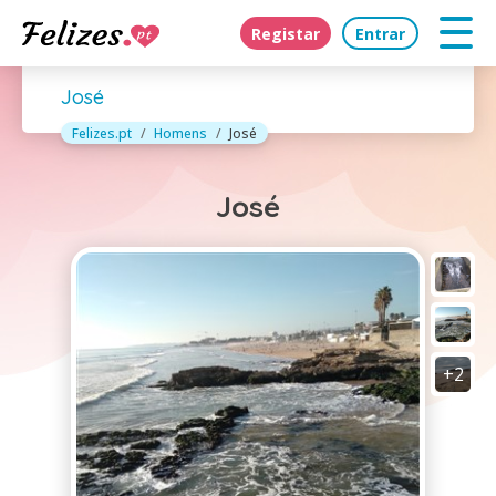
Registar
Entrar
José
Felizes.pt
Homens
José
José
+2