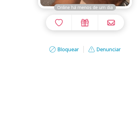
Online há menos de um dia
Bloquear
Denunciar