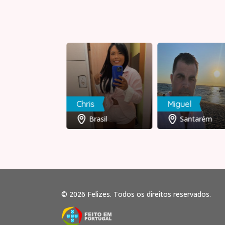
ND
Chris
Miguel
Porto
Brasil
Santarém
© 2026 Felizes. Todos os direitos reservados.