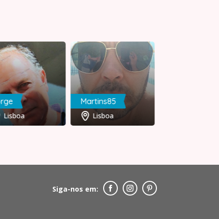
orge
Martins85
Lisboa
Lisboa
Porto
Siga-nos em: