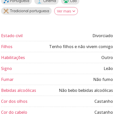
Portuguesa
Cinema
Cão
Tradicional portuguesa
Ver mais
Estado civil
Divorciado
Filhos
Tenho filhos e não vivem comigo
Habilitações
Outro
Signo
Leão
Fumar
Não fumo
Bebidas alcoólicas
Não bebo bebidas alcoólicas
Cor dos olhos
Castanho
Cor do cabelo
Castanho