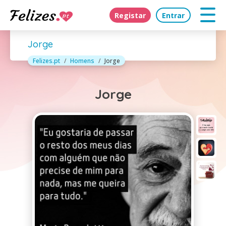
Registar
Entrar
Jorge
Felizes.pt
Homens
Jorge
Jorge