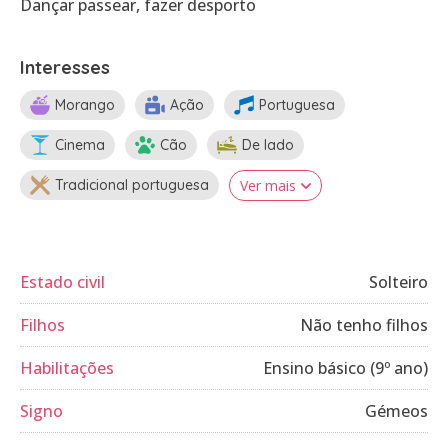
Dançar passear, fazer desporto
Interesses
Morango
Ação
Portuguesa
Cinema
Cão
De lado
Tradicional portuguesa
Ver mais
Estado civil
Solteiro
Filhos
Não tenho filhos
Habilitações
Ensino básico (9º ano)
Signo
Gémeos