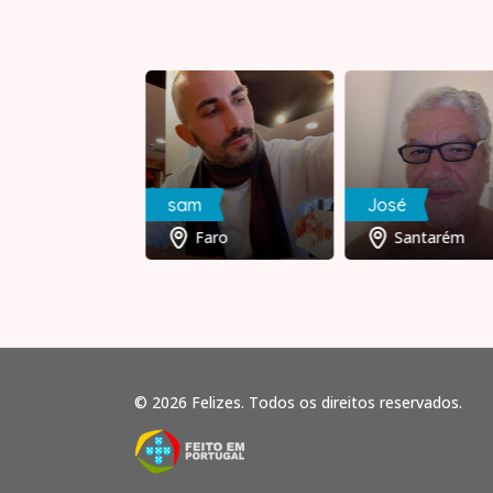
MarcosAntónio
sam
José
Setúbal
Faro
Santarém
© 2026 Felizes. Todos os direitos reservados.