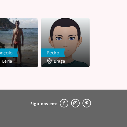
onçalo
Pedro
Diogo
Leiria
Braga
Lisboa
Siga-nos em: