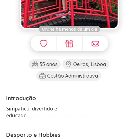
Online há menos de um dia
35 anos
Oeiras, Lisboa
Gestão Administrativa
Introdução
Simpático, divertido e
educado............................................................
Desporto e Hobbies