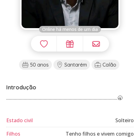
Online há menos de um dia
50 anos
Santarém
Calão
Introdução
.........................................................................................🥱
Estado civil
Solteiro
Filhos
Tenho filhos e vivem comigo